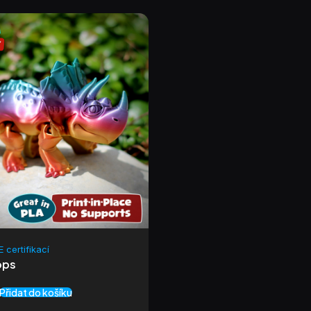
 certifikací
ops
Přidat do košíku