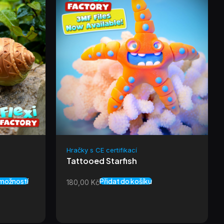
Hračky s CE certifikací
Tattooed Starfish
možností
Přidat do košíku
180,00
Kč