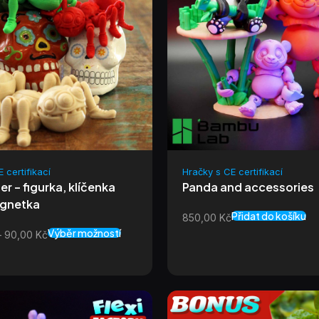
 certifikací
Hračky s CE certifikací
er – figurka, klíčenka
Panda and accessories
gnetka
Přidat do košíku
850,00
Kč
Výběr možností
–
90,00
Kč