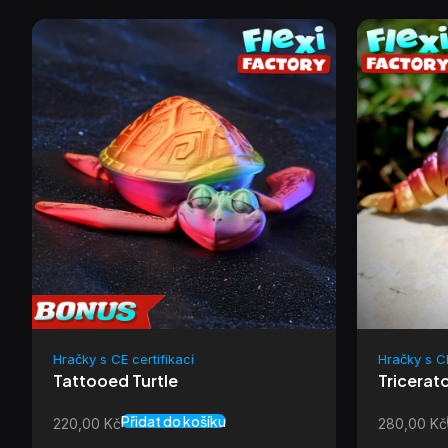
Hračky s CE certifikací
Hračky s CE
Tattooed Turtle
Tricerat
Přidat do košíku
220,00
Kč
280,00
Kč