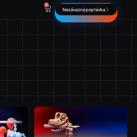
0
Nezávazná poptávka