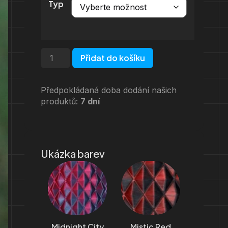
Typ
Přidat do košíku
Předpokládaná doba dodání našich
produktů:
7 dní
Ukázka barev
Midnight City
Mistic Red