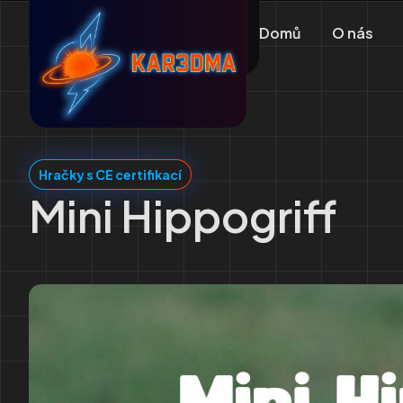
Domů
O nás
Hračky s CE certifikací
Mini Hippogriff