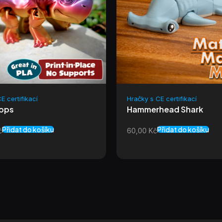
E certifikací
Hračky s CE certifikací
tops
Hammerhead Shark
Přidat do košíku
Přidat do košíku
č
60,00
Kč