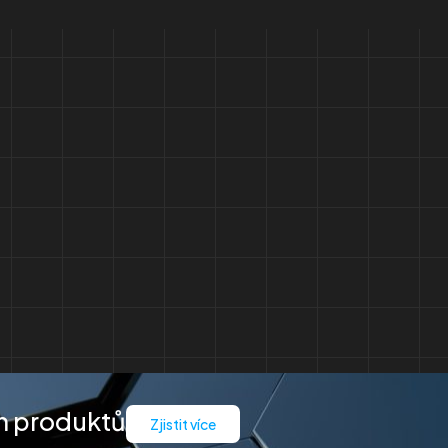
m produktů
Zjistit více