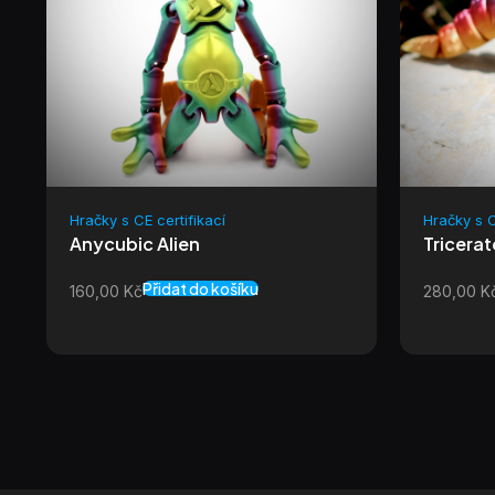
Hračky s CE certifikací
Hračky s C
Anycubic Alien
Tricera
Přidat do košíku
160,00
Kč
280,00
K